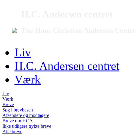
H.C. Andersen centret
The Hans Christian Andersen Centr
Liv
H.C. Andersen centret
Værk
Liv
Værk
Breve
Søg i brevbasen
Afsendere og modtagere
Breve om HCA
Ikke tidligere trykte breve
Alle breve