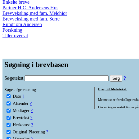
Enkelte breve
Partner H.C. Andersens Hus
Brevveksling med fam. Melchior
Brevveksling med fam. Serre
Rundt om Andersen
Forskning
Titler oversat
Søgning i brevbasen
Søgetekst
?
Søge-afgrænsning:
Hjælp til
Metatekst
:
Dato
?
Metatekst er forskellige reda
Afsender
?
Der er ingen restriktioner på
Modtager
?
Brevtekst
?
Herkomst
?
Original Placering
?
Metatekst
?