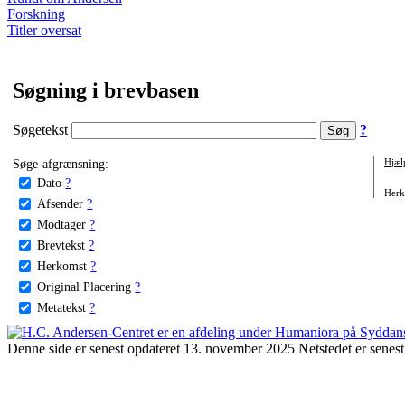
Forskning
Titler oversat
Søgning i brevbasen
Søgetekst
?
Søge-afgrænsning:
Hjæl
Dato
?
Herko
Afsender
?
Modtager
?
Brevtekst
?
Herkomst
?
Original Placering
?
Metatekst
?
Denne side er senest opdateret 13. november 2025 Netstedet er senest