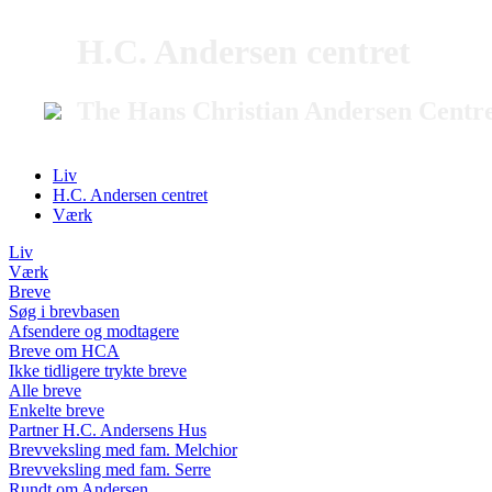
H.C. Andersen centret
The Hans Christian Andersen Centr
Liv
H.C. Andersen centret
Værk
Liv
Værk
Breve
Søg i brevbasen
Afsendere og modtagere
Breve om HCA
Ikke tidligere trykte breve
Alle breve
Enkelte breve
Partner H.C. Andersens Hus
Brevveksling med fam. Melchior
Brevveksling med fam. Serre
Rundt om Andersen