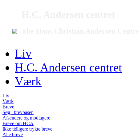
H.C. Andersen centret
The Hans Christian Andersen Centr
Liv
H.C. Andersen centret
Værk
Liv
Værk
Breve
Søg i brevbasen
Afsendere og modtagere
Breve om HCA
Ikke tidligere trykte breve
Alle breve