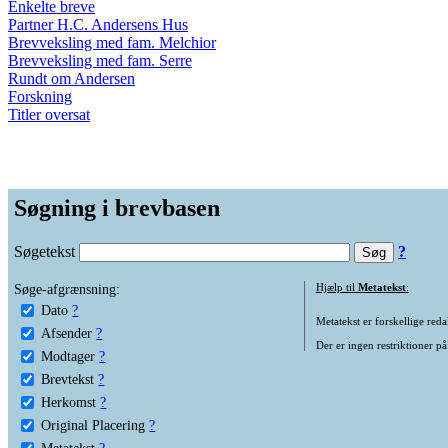
Enkelte breve
Partner H.C. Andersens Hus
Brevveksling med fam. Melchior
Brevveksling med fam. Serre
Rundt om Andersen
Forskning
Titler oversat
Søgning i brevbasen
Søgetekst
?
Søge-afgrænsning:
Hjælp til
Metatekst
:
Dato
?
Metatekst er forskellige reda
Afsender
?
Der er ingen restriktioner på
Modtager
?
Brevtekst
?
Herkomst
?
Original Placering
?
Metatekst
?