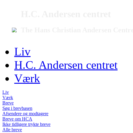
H.C. Andersen centret
The Hans Christian Andersen Centr
Liv
H.C. Andersen centret
Værk
Liv
Værk
Breve
Søg i brevbasen
Afsendere og modtagere
Breve om HCA
Ikke tidligere trykte breve
Alle breve