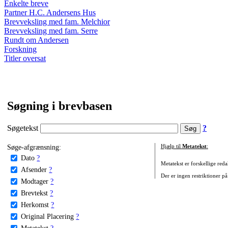
Enkelte breve
Partner H.C. Andersens Hus
Brevveksling med fam. Melchior
Brevveksling med fam. Serre
Rundt om Andersen
Forskning
Titler oversat
Søgning i brevbasen
Søgetekst
?
Søge-afgrænsning:
Hjælp til
Metatekst
:
Dato
?
Metatekst er forskellige reda
Afsender
?
Der er ingen restriktioner på
Modtager
?
Brevtekst
?
Herkomst
?
Original Placering
?
Metatekst
?