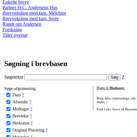
Enkelte breve
Partner H.C. Andersens Hus
Brevveksling med fam. Melchior
Brevveksling med fam. Serre
Rundt om Andersen
Forskning
Titler oversat
Søgning i brevbasen
Søgetekst
?
Søge-afgrænsning:
Hjælp til
Modtager
:
Dato
?
Brug ikke citationstegn, når
Afsender
?
stedet +:
Modtager
?
Find f.eks. breve til Henriet
Brevtekst
?
Herkomst
?
Original Placering
?
Metatekst
?