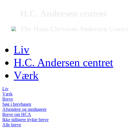
H.C. Andersen centret
The Hans Christian Andersen Centr
Liv
H.C. Andersen centret
Værk
Liv
Værk
Breve
Søg i brevbasen
Afsendere og modtagere
Breve om HCA
Ikke tidligere trykte breve
Alle breve