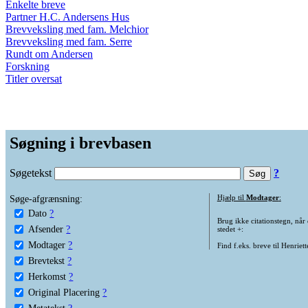
Enkelte breve
Partner H.C. Andersens Hus
Brevveksling med fam. Melchior
Brevveksling med fam. Serre
Rundt om Andersen
Forskning
Titler oversat
Søgning i brevbasen
Søgetekst
?
Søge-afgrænsning:
Hjælp til
Modtager
:
Dato
?
Brug ikke citationstegn, når
Afsender
?
stedet +:
Modtager
?
Find f.eks. breve til Henriet
Brevtekst
?
Herkomst
?
Original Placering
?
Metatekst
?