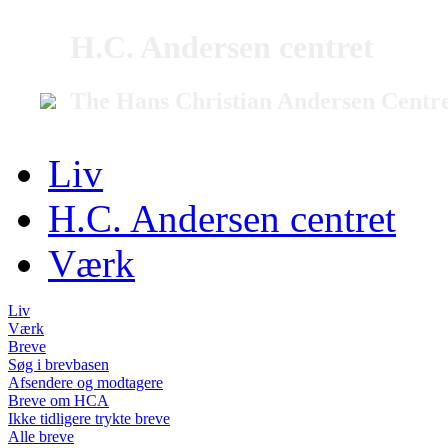
H.C. Andersen centret
The Hans Christian Andersen Centr
Liv
H.C. Andersen centret
Værk
Liv
Værk
Breve
Søg i brevbasen
Afsendere og modtagere
Breve om HCA
Ikke tidligere trykte breve
Alle breve