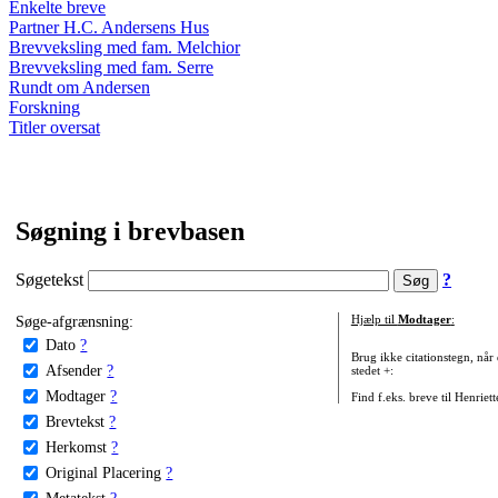
Enkelte breve
Partner H.C. Andersens Hus
Brevveksling med fam. Melchior
Brevveksling med fam. Serre
Rundt om Andersen
Forskning
Titler oversat
Søgning i brevbasen
Søgetekst
?
Søge-afgrænsning:
Hjælp til
Modtager
:
Dato
?
Brug ikke citationstegn, når
Afsender
?
stedet +:
Modtager
?
Find f.eks. breve til Henriet
Brevtekst
?
Herkomst
?
Original Placering
?
Metatekst
?