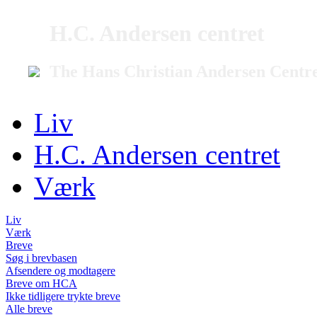
H.C. Andersen centret
The Hans Christian Andersen Centr
Liv
H.C. Andersen centret
Værk
Liv
Værk
Breve
Søg i brevbasen
Afsendere og modtagere
Breve om HCA
Ikke tidligere trykte breve
Alle breve