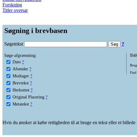
Forskning
Titler oversat
Søgning i brevbasen
Søgetekst
?
Søge-afgrænsning:
Hjæl
Dato
?
Brug 
Afsender
?
Find
Modtager
?
Brevtekst
?
Herkomst
?
Original Placering
?
Metatekst
?
Hvis du ønsker at købe rettigheden til at bruge en tekst eller et billed