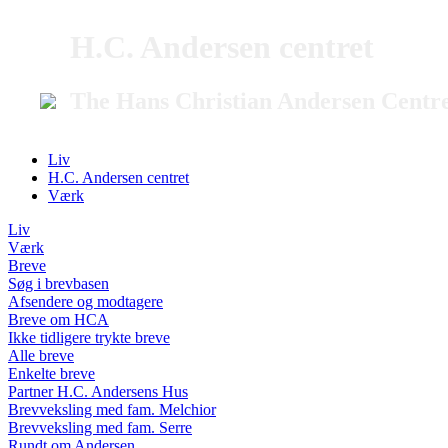
H.C. Andersen centret
The Hans Christian Andersen Centr
Liv
H.C. Andersen centret
Værk
Liv
Værk
Breve
Søg i brevbasen
Afsendere og modtagere
Breve om HCA
Ikke tidligere trykte breve
Alle breve
Enkelte breve
Partner H.C. Andersens Hus
Brevveksling med fam. Melchior
Brevveksling med fam. Serre
Rundt om Andersen