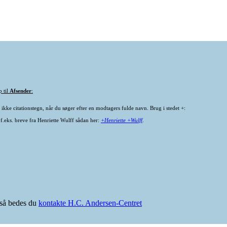
p til
Afsender
:
ikke citationstegn, når du søger efter en modtagers fulde navn. Brug i stedet +:
 f.eks. breve fra Henriette Wulff sådan her:
+Henriette +Wulff
.
e så bedes du
kontakte H.C. Andersen-Centret