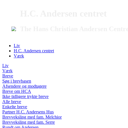
H.C. Andersen centret
The Hans Christian Andersen Centr
Liv
H.C. Andersen centret
Værk
Liv
Værk
Breve
Søg i brevbasen
Afsendere og modtagere
Breve om HCA
Ikke tidligere trykte breve
Alle breve
Enkelte breve
Partner H.C. Andersens Hus
Brevveksling med fam. Melchior
Brevveksling med fam. Serre
Rundt om Andersen