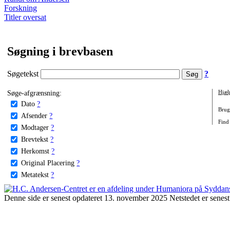
Forskning
Titler oversat
Søgning i brevbasen
Søgetekst
?
Søge-afgrænsning:
Hjæl
Dato
?
Brug 
Afsender
?
Find 
Modtager
?
Brevtekst
?
Herkomst
?
Original Placering
?
Metatekst
?
Denne side er senest opdateret 13. november 2025 Netstedet er senest