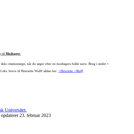
p til
Modtager
:
ikke citationstegn, når du søger efter en modtagers fulde navn. Brug i stedet +:
f.eks. breve til Henriette Wulff sådan her:
+Henriette +Wulff
.
 opdateret 23. februar 2023