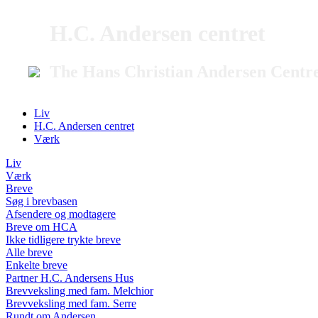
H.C. Andersen centret
The Hans Christian Andersen Centr
Liv
H.C. Andersen centret
Værk
Liv
Værk
Breve
Søg i brevbasen
Afsendere og modtagere
Breve om HCA
Ikke tidligere trykte breve
Alle breve
Enkelte breve
Partner H.C. Andersens Hus
Brevveksling med fam. Melchior
Brevveksling med fam. Serre
Rundt om Andersen