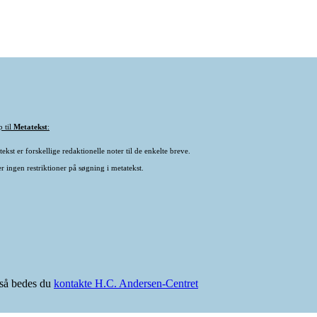
p til
Metatekst
:
ekst er forskellige redaktionelle noter til de enkelte breve.
r ingen restriktioner på søgning i metatekst.
e så bedes du
kontakte H.C. Andersen-Centret