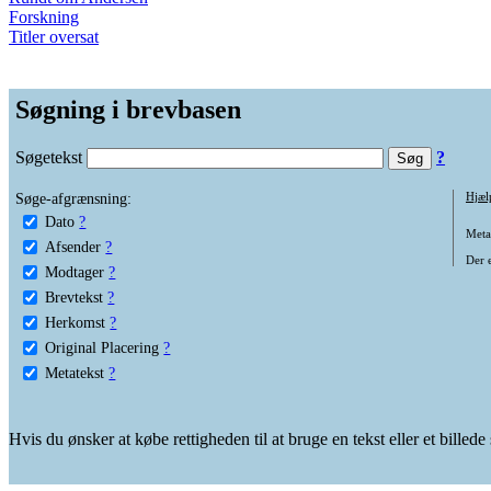
Forskning
Titler oversat
Søgning i brevbasen
Søgetekst
?
Søge-afgrænsning:
Hjæl
Dato
?
Metat
Afsender
?
Der e
Modtager
?
Brevtekst
?
Herkomst
?
Original Placering
?
Metatekst
?
Hvis du ønsker at købe rettigheden til at bruge en tekst eller et billed