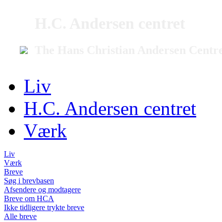
H.C. Andersen centret
The Hans Christian Andersen Centr
Liv
H.C. Andersen centret
Værk
Liv
Værk
Breve
Søg i brevbasen
Afsendere og modtagere
Breve om HCA
Ikke tidligere trykte breve
Alle breve