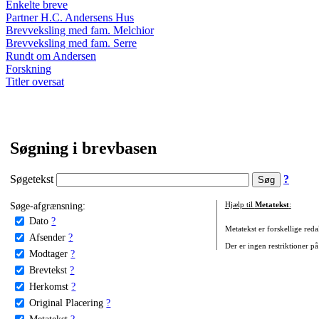
Enkelte breve
Partner H.C. Andersens Hus
Brevveksling med fam. Melchior
Brevveksling med fam. Serre
Rundt om Andersen
Forskning
Titler oversat
Søgning i brevbasen
Søgetekst
?
Søge-afgrænsning:
Hjælp til
Metatekst
:
Dato
?
Metatekst er forskellige reda
Afsender
?
Der er ingen restriktioner på
Modtager
?
Brevtekst
?
Herkomst
?
Original Placering
?
Metatekst
?