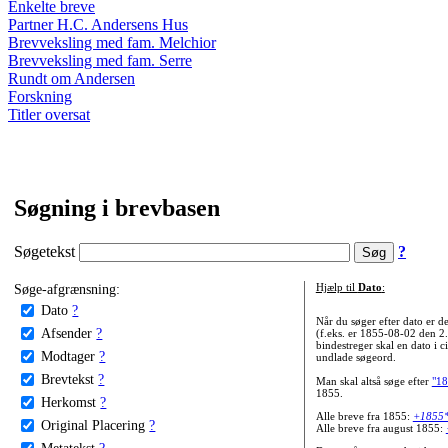
Enkelte breve
Partner H.C. Andersens Hus
Brevveksling med fam. Melchior
Brevveksling med fam. Serre
Rundt om Andersen
Forskning
Titler oversat
Søgning i brevbasen
Søgetekst
?
Søge-afgrænsning:
Hjælp til
Dato
:
Dato
?
Når du søger efter dato er
Afsender
?
(f.eks. er 1855-08-02 den 2
bindestreger skal en dato i c
Modtager
?
undlade søgeord.
Brevtekst
?
Man skal altså søge efter
"18
1855.
Herkomst
?
Alle breve fra 1855:
+1855
Original Placering
?
Alle breve fra august 1855:
Metatekst
?