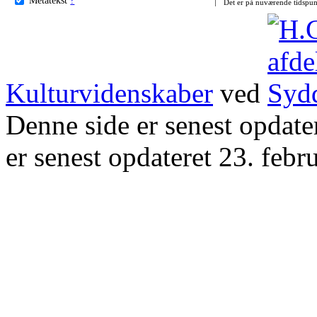
Det er på nuværende tidspun
Kulturvidenskaber
ved
Denne side er senest opdat
er senest opdateret 23. febr