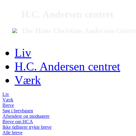
H.C. Andersen centret
The Hans Christian Andersen Centr
Liv
H.C. Andersen centret
Værk
Liv
Værk
Breve
Søg i brevbasen
Afsendere og modtagere
Breve om HCA
Ikke tidligere trykte breve
Alle breve