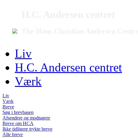
H.C. Andersen centret
The Hans Christian Andersen Centr
Liv
H.C. Andersen centret
Værk
Liv
Værk
Breve
Søg i brevbasen
Afsendere og modtagere
Breve om HCA
Ikke tidligere trykte breve
Alle breve