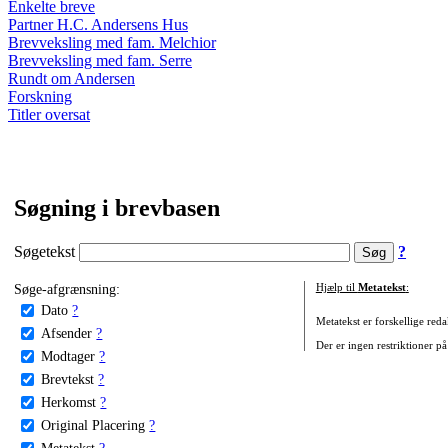
Enkelte breve
Partner H.C. Andersens Hus
Brevveksling med fam. Melchior
Brevveksling med fam. Serre
Rundt om Andersen
Forskning
Titler oversat
Søgning i brevbasen
Søgetekst
?
Søge-afgrænsning:
Hjælp til
Metatekst
:
Dato
?
Metatekst er forskellige reda
Afsender
?
Der er ingen restriktioner på
Modtager
?
Brevtekst
?
Herkomst
?
Original Placering
?
Metatekst
?