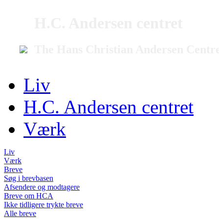
H.C. Andersen centret
The Hans Christian Andersen Centr
Liv
H.C. Andersen centret
Værk
Liv
Værk
Breve
Søg i brevbasen
Afsendere og modtagere
Breve om HCA
Ikke tidligere trykte breve
Alle breve