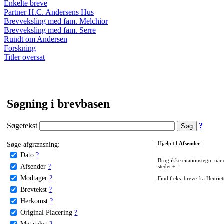
Enkelte breve
Partner H.C. Andersens Hus
Brevveksling med fam. Melchior
Brevveksling med fam. Serre
Rundt om Andersen
Forskning
Titler oversat
Søgning i brevbasen
Søgetekst
?
Søge-afgrænsning:
Hjælp til
Afsender
:
Dato
?
Brug ikke citationstegn, når
Afsender
?
stedet +:
Modtager
?
Find f.eks. breve fra Henrie
Brevtekst
?
Herkomst
?
Original Placering
?
Metatekst
?