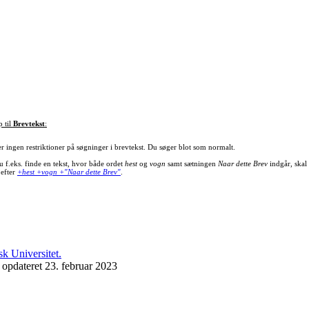
p til
Brevtekst
:
er ingen restriktioner på søgninger i brevtekst. Du søger blot som normalt.
u f.eks. finde en tekst, hvor både ordet
hest
og
vogn
samt sætningen
Naar dette Brev
indgår, skal
 efter
+hest +vogn +"Naar dette Brev"
.
 opdateret 23. februar 2023