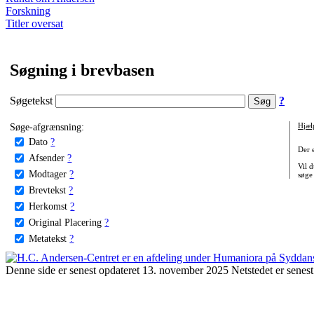
Forskning
Titler oversat
Søgning i brevbasen
Søgetekst
?
Søge-afgrænsning:
Hjæl
Dato
?
Der 
Afsender
?
Vil d
Modtager
?
søge
Brevtekst
?
Herkomst
?
Original Placering
?
Metatekst
?
Denne side er senest opdateret 13. november 2025 Netstedet er senest