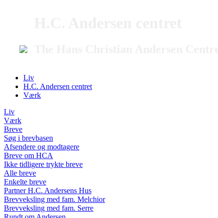
H.C. Andersen centret
The Hans Christian Andersen Centr
Liv
H.C. Andersen centret
Værk
Liv
Værk
Breve
Søg i brevbasen
Afsendere og modtagere
Breve om HCA
Ikke tidligere trykte breve
Alle breve
Enkelte breve
Partner H.C. Andersens Hus
Brevveksling med fam. Melchior
Brevveksling med fam. Serre
Rundt om Andersen