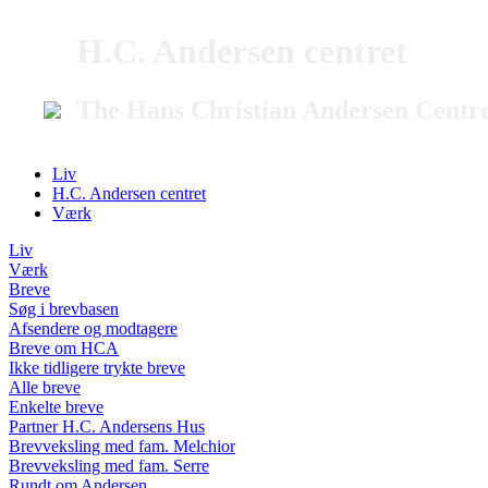
H.C. Andersen centret
The Hans Christian Andersen Centr
Liv
H.C. Andersen centret
Værk
Liv
Værk
Breve
Søg i brevbasen
Afsendere og modtagere
Breve om HCA
Ikke tidligere trykte breve
Alle breve
Enkelte breve
Partner H.C. Andersens Hus
Brevveksling med fam. Melchior
Brevveksling med fam. Serre
Rundt om Andersen