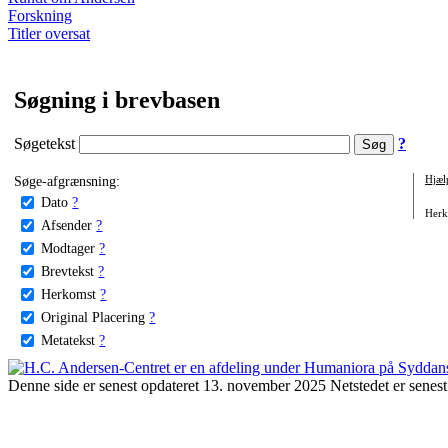
Forskning
Titler oversat
Søgning i brevbasen
Søgetekst
?
Søge-afgrænsning:
Hjæl
Dato
?
Herko
Afsender
?
Modtager
?
Brevtekst
?
Herkomst
?
Original Placering
?
Metatekst
?
Denne side er senest opdateret 13. november 2025 Netstedet er senest