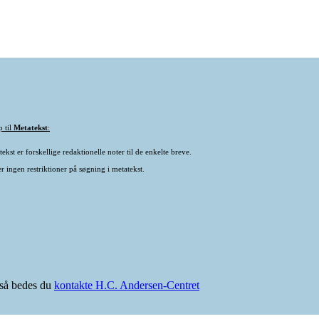
p til
Metatekst
:
ekst er forskellige redaktionelle noter til de enkelte breve.
r ingen restriktioner på søgning i metatekst.
e så bedes du
kontakte H.C. Andersen-Centret