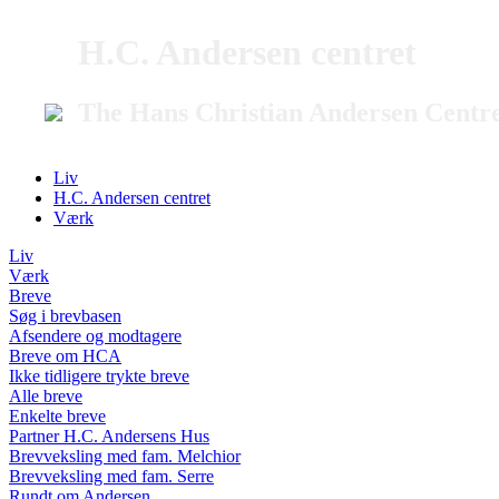
H.C. Andersen centret
The Hans Christian Andersen Centr
Liv
H.C. Andersen centret
Værk
Liv
Værk
Breve
Søg i brevbasen
Afsendere og modtagere
Breve om HCA
Ikke tidligere trykte breve
Alle breve
Enkelte breve
Partner H.C. Andersens Hus
Brevveksling med fam. Melchior
Brevveksling med fam. Serre
Rundt om Andersen