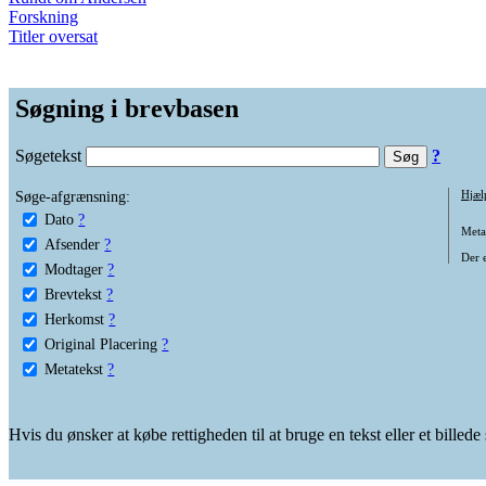
Forskning
Titler oversat
Søgning i brevbasen
Søgetekst
?
Søge-afgrænsning:
Hjæl
Dato
?
Metat
Afsender
?
Der e
Modtager
?
Brevtekst
?
Herkomst
?
Original Placering
?
Metatekst
?
Hvis du ønsker at købe rettigheden til at bruge en tekst eller et billed