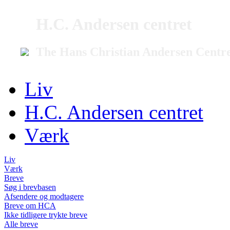
H.C. Andersen centret
The Hans Christian Andersen Centr
Liv
H.C. Andersen centret
Værk
Liv
Værk
Breve
Søg i brevbasen
Afsendere og modtagere
Breve om HCA
Ikke tidligere trykte breve
Alle breve