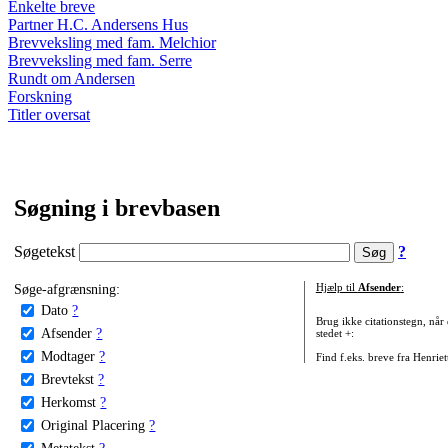
Enkelte breve
Partner H.C. Andersens Hus
Brevveksling med fam. Melchior
Brevveksling med fam. Serre
Rundt om Andersen
Forskning
Titler oversat
Søgning i brevbasen
Søgetekst
?
Søge-afgrænsning:
Hjælp til
Afsender
:
Dato
?
Brug ikke citationstegn, når
Afsender
?
stedet +:
Modtager
?
Find f.eks. breve fra Henrie
Brevtekst
?
Herkomst
?
Original Placering
?
Metatekst
?