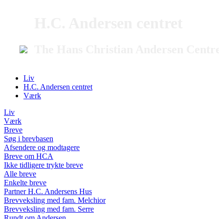
H.C. Andersen centret
The Hans Christian Andersen Centr
Liv
H.C. Andersen centret
Værk
Liv
Værk
Breve
Søg i brevbasen
Afsendere og modtagere
Breve om HCA
Ikke tidligere trykte breve
Alle breve
Enkelte breve
Partner H.C. Andersens Hus
Brevveksling med fam. Melchior
Brevveksling med fam. Serre
Rundt om Andersen