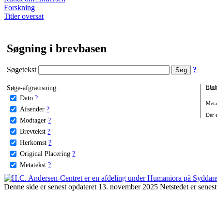
Forskning
Titler oversat
Søgning i brevbasen
Søgetekst
?
Søge-afgrænsning:
Hjæl
Dato
?
Metat
Afsender
?
Der e
Modtager
?
Brevtekst
?
Herkomst
?
Original Placering
?
Metatekst
?
Denne side er senest opdateret 13. november 2025 Netstedet er senest