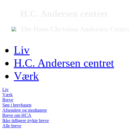
H.C. Andersen centret
The Hans Christian Andersen Centr
Liv
H.C. Andersen centret
Værk
Liv
Værk
Breve
Søg i brevbasen
Afsendere og modtagere
Breve om HCA
Ikke tidligere trykte breve
Alle breve