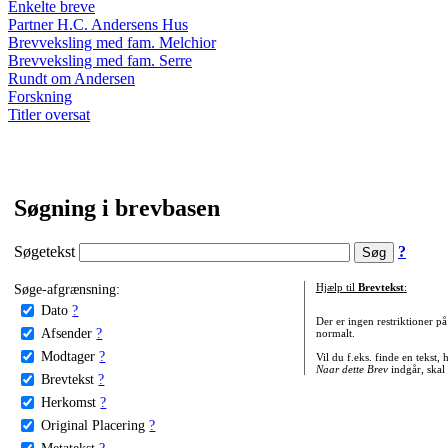
Enkelte breve
Partner H.C. Andersens Hus
Brevveksling med fam. Melchior
Brevveksling med fam. Serre
Rundt om Andersen
Forskning
Titler oversat
Søgning i brevbasen
Søgetekst
?
Søge-afgrænsning:
Hjælp til
Brevtekst
:
Dato
?
Der er ingen restriktioner p
Afsender
?
normalt.
Modtager
?
Vil du f.eks. finde en tekst,
Naar dette Brev
indgår, skal
Brevtekst
?
Herkomst
?
Original Placering
?
Metatekst
?