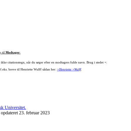
p til
Modtager
:
ikke citationstegn, når du søger efter en modtagers fulde navn. Brug i stedet +:
f.eks. breve til Henriette Wulff sådan her:
+Henriette +Wulff
.
 opdateret 23. februar 2023