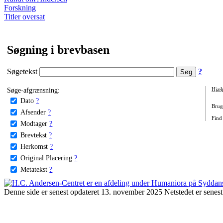
Forskning
Titler oversat
Søgning i brevbasen
Søgetekst
?
Søge-afgrænsning:
Hjæl
Dato
?
Brug 
Afsender
?
Find 
Modtager
?
Brevtekst
?
Herkomst
?
Original Placering
?
Metatekst
?
Denne side er senest opdateret 13. november 2025 Netstedet er senest