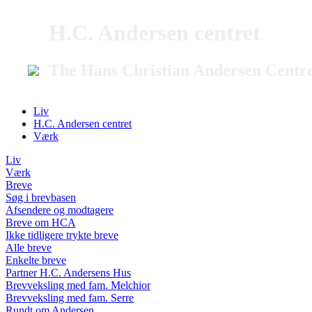
H.C. Andersen centret
The Hans Christian Andersen Centr
Liv
H.C. Andersen centret
Værk
Liv
Værk
Breve
Søg i brevbasen
Afsendere og modtagere
Breve om HCA
Ikke tidligere trykte breve
Alle breve
Enkelte breve
Partner H.C. Andersens Hus
Brevveksling med fam. Melchior
Brevveksling med fam. Serre
Rundt om Andersen