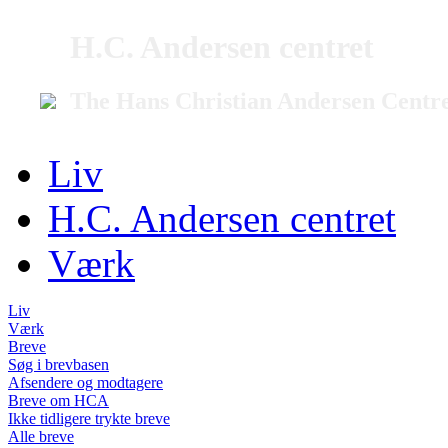
H.C. Andersen centret
The Hans Christian Andersen Centr
Liv
H.C. Andersen centret
Værk
Liv
Værk
Breve
Søg i brevbasen
Afsendere og modtagere
Breve om HCA
Ikke tidligere trykte breve
Alle breve