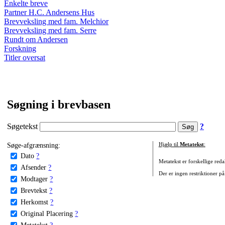
Enkelte breve
Partner H.C. Andersens Hus
Brevveksling med fam. Melchior
Brevveksling med fam. Serre
Rundt om Andersen
Forskning
Titler oversat
Søgning i brevbasen
Søgetekst
?
Søge-afgrænsning:
Hjælp til
Metatekst
:
Dato
?
Metatekst er forskellige reda
Afsender
?
Der er ingen restriktioner på
Modtager
?
Brevtekst
?
Herkomst
?
Original Placering
?
Metatekst
?