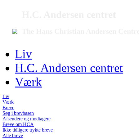
H.C. Andersen centret
The Hans Christian Andersen Centr
Liv
H.C. Andersen centret
Værk
Liv
Værk
Breve
Søg i brevbasen
Afsendere og modtagere
Breve om HCA
Ikke tidligere trykte breve
Alle breve