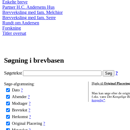
Enkelte breve
Partner H.C. Andersens Hus
Brevveksling med fam. Melchior
Brevveksling med fam. Serre
Rundt om Andersen
Forskning
Titler oversat
Søgning i brevbasen
Søgetekst
?
Søge-afgrænsning:
Hjælp til
Original Placering
Dato
?
Man kan søge efter de origi
Afsender
?
f.eks. være
Det Kongelige Bi
kongelig*
.
Modtager
?
Brevtekst
?
Herkomst
?
Original Placering
?
Metatekst
?