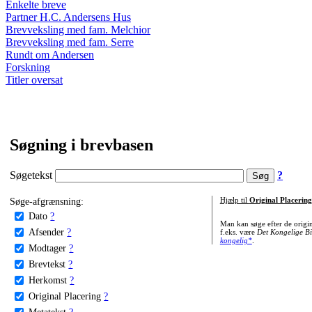
Enkelte breve
Partner H.C. Andersens Hus
Brevveksling med fam. Melchior
Brevveksling med fam. Serre
Rundt om Andersen
Forskning
Titler oversat
Søgning i brevbasen
Søgetekst
?
Søge-afgrænsning:
Hjælp til
Original Placering
Dato
?
Man kan søge efter de origi
Afsender
?
f.eks. være
Det Kongelige Bi
kongelig*
.
Modtager
?
Brevtekst
?
Herkomst
?
Original Placering
?
Metatekst
?