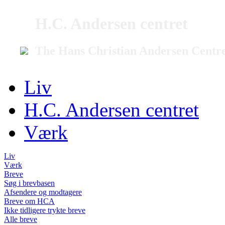
H.C. Andersen centret
The Hans Christian Andersen Centr
Liv
H.C. Andersen centret
Værk
Liv
Værk
Breve
Søg i brevbasen
Afsendere og modtagere
Breve om HCA
Ikke tidligere trykte breve
Alle breve