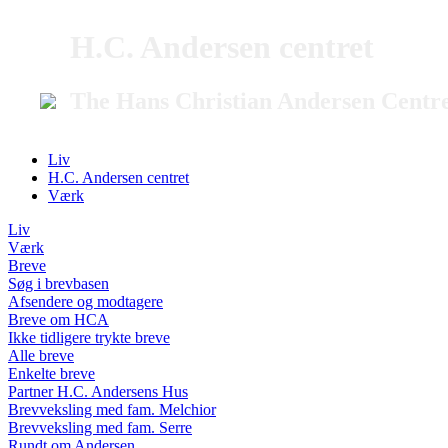
H.C. Andersen centret
The Hans Christian Andersen Centr
Liv
H.C. Andersen centret
Værk
Liv
Værk
Breve
Søg i brevbasen
Afsendere og modtagere
Breve om HCA
Ikke tidligere trykte breve
Alle breve
Enkelte breve
Partner H.C. Andersens Hus
Brevveksling med fam. Melchior
Brevveksling med fam. Serre
Rundt om Andersen