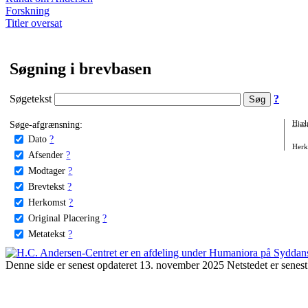
Forskning
Titler oversat
Søgning i brevbasen
Søgetekst
?
Søge-afgrænsning:
Hjæl
Dato
?
Herko
Afsender
?
Modtager
?
Brevtekst
?
Herkomst
?
Original Placering
?
Metatekst
?
Denne side er senest opdateret 13. november 2025 Netstedet er senest