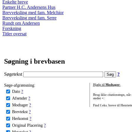
Enkelte breve
Partner H.C. Andersens Hus
Brevveksling med fam. Melchior
Brevveksling med fam. Serre
Rundt om Andersen
Forskning
Titler oversat
Søgning i brevbasen
Søgetekst
?
Søge-afgrænsning:
Hjælp til
Modtager
:
Dato
?
Brug ikke citationstegn, når
Afsender
?
stedet +:
Modtager
?
Find f.eks. breve til Henriet
Brevtekst
?
Herkomst
?
Original Placering
?
Metatekst
?