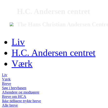
H.C. Andersen centret
The Hans Christian Andersen Centr
Liv
H.C. Andersen centret
Værk
Liv
Værk
Breve
Søg i brevbasen
Afsendere og modtagere
Breve om HCA
Ikke tidligere trykte breve
Alle breve