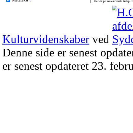
Det er på nuværende tidspun
Kulturvidenskaber
ved
Denne side er senest opdat
er senest opdateret 23. febr