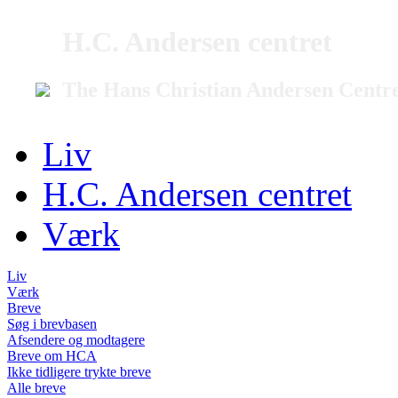
H.C. Andersen centret
The Hans Christian Andersen Centr
Liv
H.C. Andersen centret
Værk
Liv
Værk
Breve
Søg i brevbasen
Afsendere og modtagere
Breve om HCA
Ikke tidligere trykte breve
Alle breve