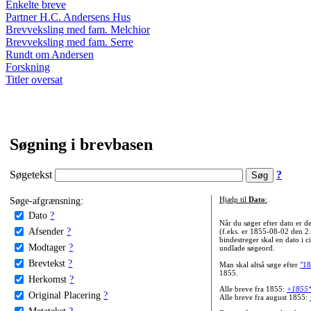
Enkelte breve
Partner H.C. Andersens Hus
Brevveksling med fam. Melchior
Brevveksling med fam. Serre
Rundt om Andersen
Forskning
Titler oversat
Søgning i brevbasen
Søgetekst
?
Søge-afgrænsning:
Hjælp til
Dato
:
Dato
?
Når du søger efter dato er
Afsender
?
(f.eks. er 1855-08-02 den 2
bindestreger skal en dato i c
Modtager
?
undlade søgeord.
Brevtekst
?
Man skal altså søge efter
"18
1855.
Herkomst
?
Alle breve fra 1855:
+1855
Original Placering
?
Alle breve fra august 1855:
Metatekst
?