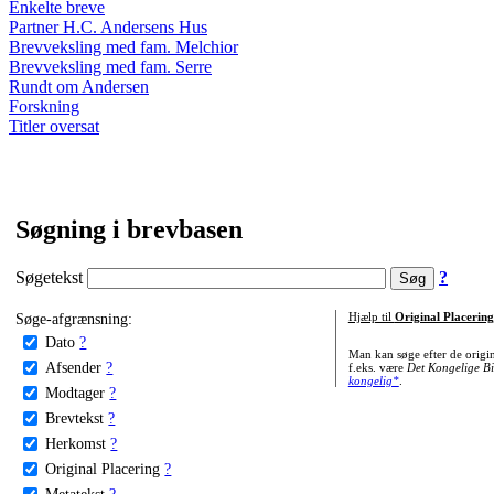
Enkelte breve
Partner H.C. Andersens Hus
Brevveksling med fam. Melchior
Brevveksling med fam. Serre
Rundt om Andersen
Forskning
Titler oversat
Søgning i brevbasen
Søgetekst
?
Søge-afgrænsning:
Hjælp til
Original Placering
Dato
?
Man kan søge efter de origi
Afsender
?
f.eks. være
Det Kongelige Bi
kongelig*
.
Modtager
?
Brevtekst
?
Herkomst
?
Original Placering
?
Metatekst
?