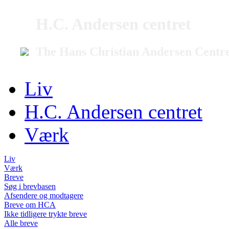
H.C. Andersen centret
The Hans Christian Andersen Centr
Liv
H.C. Andersen centret
Værk
Liv
Værk
Breve
Søg i brevbasen
Afsendere og modtagere
Breve om HCA
Ikke tidligere trykte breve
Alle breve