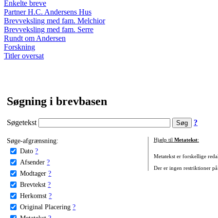
Enkelte breve
Partner H.C. Andersens Hus
Brevveksling med fam. Melchior
Brevveksling med fam. Serre
Rundt om Andersen
Forskning
Titler oversat
Søgning i brevbasen
Søgetekst
?
Søge-afgrænsning:
Hjælp til
Metatekst
:
Dato
?
Metatekst er forskellige reda
Afsender
?
Der er ingen restriktioner på
Modtager
?
Brevtekst
?
Herkomst
?
Original Placering
?
Metatekst
?