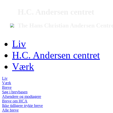
H.C. Andersen centret
The Hans Christian Andersen Centr
Liv
H.C. Andersen centret
Værk
Liv
Værk
Breve
Søg i brevbasen
Afsendere og modtagere
Breve om HCA
Ikke tidligere trykte breve
Alle breve