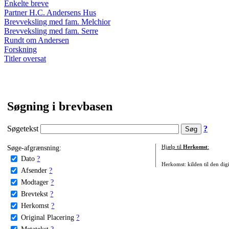
Enkelte breve
Partner H.C. Andersens Hus
Brevveksling med fam. Melchior
Brevveksling med fam. Serre
Rundt om Andersen
Forskning
Titler oversat
Søgning i brevbasen
Søgetekst
?
Søge-afgrænsning:
Hjælp til
Herkomst
:
Dato
?
Herkomst: kilden til den digi
Afsender
?
Modtager
?
Brevtekst
?
Herkomst
?
Original Placering
?
Metatekst
?