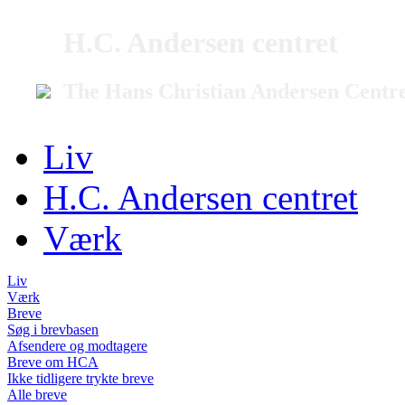
H.C. Andersen centret
The Hans Christian Andersen Centr
Liv
H.C. Andersen centret
Værk
Liv
Værk
Breve
Søg i brevbasen
Afsendere og modtagere
Breve om HCA
Ikke tidligere trykte breve
Alle breve