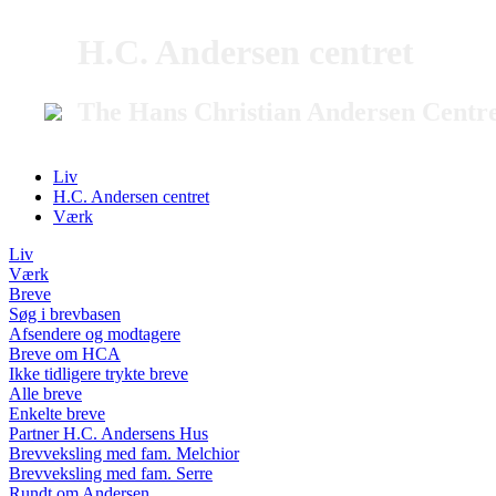
H.C. Andersen centret
The Hans Christian Andersen Centr
Liv
H.C. Andersen centret
Værk
Liv
Værk
Breve
Søg i brevbasen
Afsendere og modtagere
Breve om HCA
Ikke tidligere trykte breve
Alle breve
Enkelte breve
Partner H.C. Andersens Hus
Brevveksling med fam. Melchior
Brevveksling med fam. Serre
Rundt om Andersen