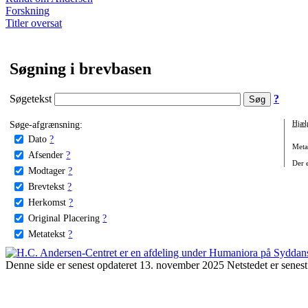
Forskning
Titler oversat
Søgning i brevbasen
Søgetekst
?
Søge-afgrænsning:
Hjæl
Dato
?
Metat
Afsender
?
Der e
Modtager
?
Brevtekst
?
Herkomst
?
Original Placering
?
Metatekst
?
Denne side er senest opdateret 13. november 2025 Netstedet er senest