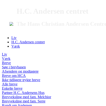
H.C. Andersen centret
The Hans Christian Andersen Centr
Liv
H.C. Andersen centret
Værk
Liv
Værk
Breve
Søg i brevbasen
Afsendere og modtagere
Breve om HCA
Ikke tidligere trykte breve
Alle breve
Enkelte breve
Partner H.C. Andersens Hus
Brevveksling med fam. Melchior
Brevveksling med fam. Serre
Rundt om Andersen