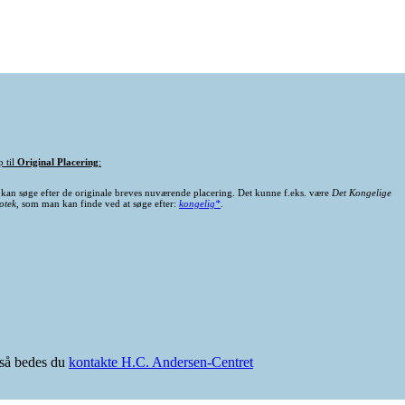
p til
Original Placering
:
kan søge efter de originale breves nuværende placering. Det kunne f.eks. være
Det Kongelige
otek
, som man kan finde ved at søge efter:
kongelig*
.
e så bedes du
kontakte H.C. Andersen-Centret