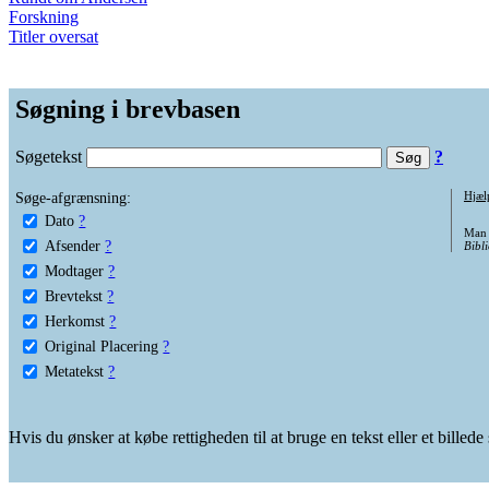
Forskning
Titler oversat
Søgning i brevbasen
Søgetekst
?
Søge-afgrænsning:
Hjæl
Dato
?
Man 
Afsender
?
Bibli
Modtager
?
Brevtekst
?
Herkomst
?
Original Placering
?
Metatekst
?
Hvis du ønsker at købe rettigheden til at bruge en tekst eller et billed