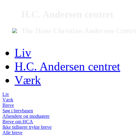
H.C. Andersen centret
The Hans Christian Andersen Centr
Liv
H.C. Andersen centret
Værk
Liv
Værk
Breve
Søg i brevbasen
Afsendere og modtagere
Breve om HCA
Ikke tidligere trykte breve
Alle breve