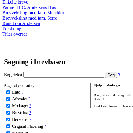
Enkelte breve
Partner H.C. Andersens Hus
Brevveksling med fam. Melchior
Brevveksling med fam. Serre
Rundt om Andersen
Forskning
Titler oversat
Søgning i brevbasen
Søgetekst
?
Søge-afgrænsning:
Hjælp til
Modtager
:
Dato
?
Brug ikke citationstegn, når
Afsender
?
stedet +:
Modtager
?
Find f.eks. breve til Henriet
Brevtekst
?
Herkomst
?
Original Placering
?
Metatekst
?