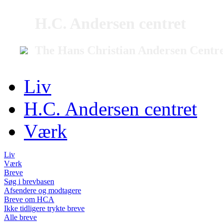
H.C. Andersen centret
The Hans Christian Andersen Centr
Liv
H.C. Andersen centret
Værk
Liv
Værk
Breve
Søg i brevbasen
Afsendere og modtagere
Breve om HCA
Ikke tidligere trykte breve
Alle breve