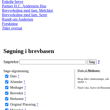
Enkelte breve
Partner H.C. Andersens Hus
Brevveksling med fam. Melchior
Brevveksling med fam. Serre
Rundt om Andersen
Forskning
Titler oversat
Søgning i brevbasen
Søgetekst
?
Søge-afgrænsning:
Hjælp til
Modtager
:
Dato
?
Brug ikke citationstegn, når
Afsender
?
stedet +:
Modtager
?
Find f.eks. breve til Henriet
Brevtekst
?
Herkomst
?
Original Placering
?
Metatekst
?