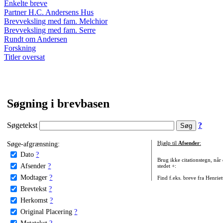
Enkelte breve
Partner H.C. Andersens Hus
Brevveksling med fam. Melchior
Brevveksling med fam. Serre
Rundt om Andersen
Forskning
Titler oversat
Søgning i brevbasen
Søgetekst
?
Søge-afgrænsning:
Hjælp til
Afsender
:
Dato
?
Brug ikke citationstegn, når
Afsender
?
stedet +:
Modtager
?
Find f.eks. breve fra Henrie
Brevtekst
?
Herkomst
?
Original Placering
?
Metatekst
?