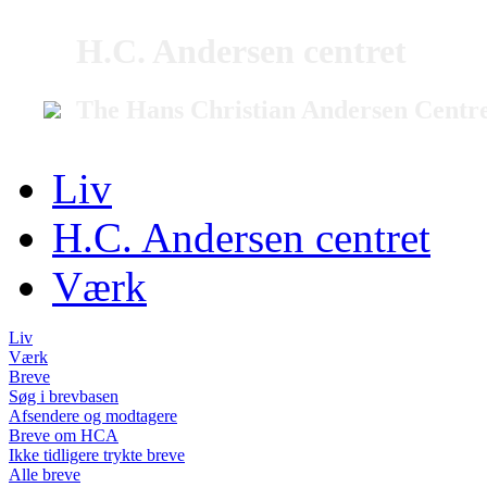
H.C. Andersen centret
The Hans Christian Andersen Centr
Liv
H.C. Andersen centret
Værk
Liv
Værk
Breve
Søg i brevbasen
Afsendere og modtagere
Breve om HCA
Ikke tidligere trykte breve
Alle breve