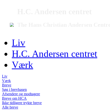
H.C. Andersen centret
The Hans Christian Andersen Centr
Liv
H.C. Andersen centret
Værk
Liv
Værk
Breve
Søg i brevbasen
Afsendere og modtagere
Breve om HCA
Ikke tidligere trykte breve
Alle breve