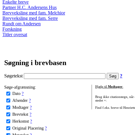
Enkelte breve
Partner H.C. Andersens Hus
Brevveksling med fam. Melchior
Brevveksling med fam. Serre
Rundt om Andersen
Forskning
Titler oversat
Søgning i brevbasen
Søgetekst
?
Søge-afgrænsning:
Hjælp til
Modtager
:
Dato
?
Brug ikke citationstegn, når
Afsender
?
stedet +:
Modtager
?
Find f.eks. breve til Henriet
Brevtekst
?
Herkomst
?
Original Placering
?
Metatekst
?