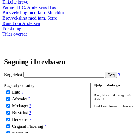
Enkelte breve
Partner H.C. Andersens Hus
Brevveksling med fam. Melchior
Brevveksling med fam. Serre
Rundt om Andersen
Forskning
Titler oversat
Søgning i brevbasen
Søgetekst
?
Søge-afgrænsning:
Hjælp til
Modtager
:
Dato
?
Brug ikke citationstegn, når
Afsender
?
stedet +:
Modtager
?
Find f.eks. breve til Henriet
Brevtekst
?
Herkomst
?
Original Placering
?
Metatekst
?