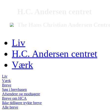
H.C. Andersen centret
The Hans Christian Andersen Centr
Liv
H.C. Andersen centret
Værk
Liv
Værk
Breve
Søg i brevbasen
Afsendere og modtagere
Breve om HCA
Ikke tidligere trykte breve
Alle breve