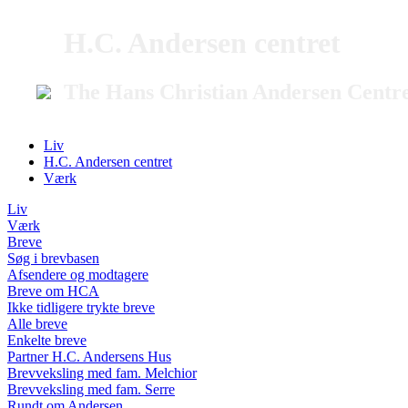
H.C. Andersen centret
The Hans Christian Andersen Centr
Liv
H.C. Andersen centret
Værk
Liv
Værk
Breve
Søg i brevbasen
Afsendere og modtagere
Breve om HCA
Ikke tidligere trykte breve
Alle breve
Enkelte breve
Partner H.C. Andersens Hus
Brevveksling med fam. Melchior
Brevveksling med fam. Serre
Rundt om Andersen