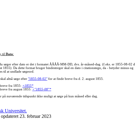
p til
Dato
:
du søger efter dato er det i formatet ÅÅÅÅ-MM-DD, dvs. år-måned-dag. (f.eks. er 1855-08-02 d
st 1855). Da dette format bruger bindestreger skal en dato i citationstegn, da - betyder minus og
s til at undlade søgeord.
skal altså søge efter
"1855-08-02"
for at finde breve fra d. 2. august 1855.
 breve fra 1855:
+1855*
 breve fra august 1855:
+"1855-08"*
er på nuværende tidspunkt ikke muligt at søge på kun måned eller dag.
 opdateret 23. februar 2023