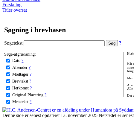
Forskning
Titler oversat
Søgning i brevbasen
Søgetekst
?
Søge-afgrænsning:
Hjæl
Dato
?
Når 
Afsender
?
augu
bruge
Modtager
?
Man 
Brevtekst
?
Alle
Herkomst
?
Alle
Original Placering
?
Det 
Metatekst
?
Denne side er senest opdateret 13. november 2025 Netstedet er senest