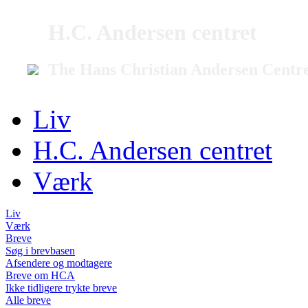
H.C. Andersen centret
The Hans Christian Andersen Centr
Liv
H.C. Andersen centret
Værk
Liv
Værk
Breve
Søg i brevbasen
Afsendere og modtagere
Breve om HCA
Ikke tidligere trykte breve
Alle breve