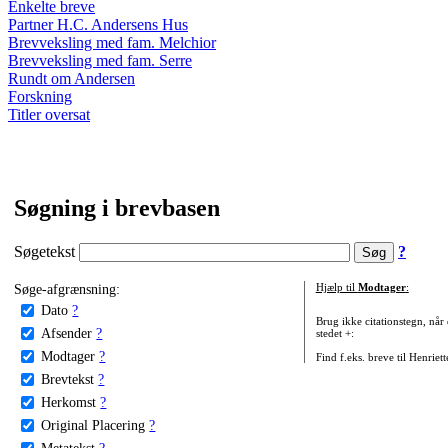
Enkelte breve
Partner H.C. Andersens Hus
Brevveksling med fam. Melchior
Brevveksling med fam. Serre
Rundt om Andersen
Forskning
Titler oversat
Søgning i brevbasen
Søgetekst
?
Søge-afgrænsning:
Hjælp til
Modtager
:
Dato
?
Brug ikke citationstegn, når
Afsender
?
stedet +:
Modtager
?
Find f.eks. breve til Henriet
Brevtekst
?
Herkomst
?
Original Placering
?
Metatekst
?