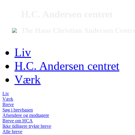
H.C. Andersen centret
The Hans Christian Andersen Centr
Liv
H.C. Andersen centret
Værk
Liv
Værk
Breve
Søg i brevbasen
Afsendere og modtagere
Breve om HCA
Ikke tidligere trykte breve
Alle breve