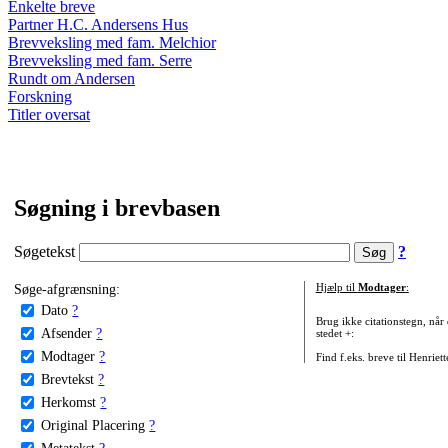
Enkelte breve
Partner H.C. Andersens Hus
Brevveksling med fam. Melchior
Brevveksling med fam. Serre
Rundt om Andersen
Forskning
Titler oversat
Søgning i brevbasen
Søgetekst
?
Søge-afgrænsning:
Hjælp til
Modtager
:
Dato
?
Brug ikke citationstegn, når
Afsender
?
stedet +:
Modtager
?
Find f.eks. breve til Henriet
Brevtekst
?
Herkomst
?
Original Placering
?
Metatekst
?