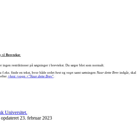
p til
Brevtekst
:
er ingen restriktioner på søgninger i brevtekst. Du søger blot som normalt.
u f.eks. finde en tekst, hvor både ordet
hest
og
vogn
samt sætningen
Naar dette Brev
indgår, skal
 efter
+hest +vogn +"Naar dette Brev"
.
 opdateret 23. februar 2023