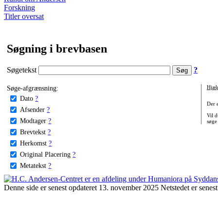
Forskning
Titler oversat
Søgning i brevbasen
Søgetekst
?
Søge-afgrænsning:
Hjæl
Dato
?
Der 
Afsender
?
Vil d
Modtager
?
søge
Brevtekst
?
Herkomst
?
Original Placering
?
Metatekst
?
Denne side er senest opdateret 13. november 2025 Netstedet er senest