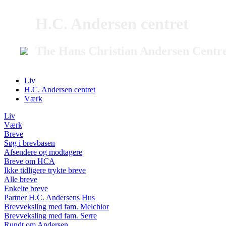
H.C. Andersen centret
The Hans Christian Andersen Centr
Liv
H.C. Andersen centret
Værk
Liv
Værk
Breve
Søg i brevbasen
Afsendere og modtagere
Breve om HCA
Ikke tidligere trykte breve
Alle breve
Enkelte breve
Partner H.C. Andersens Hus
Brevveksling med fam. Melchior
Brevveksling med fam. Serre
Rundt om Andersen