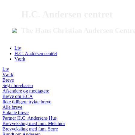
H.C. Andersen centret
The Hans Christian Andersen Centr
Liv
H.C. Andersen centret
Værk
Liv
Værk
Breve
Søg i brevbasen
Afsendere og modtagere
Breve om HCA
Ikke tidligere trykte breve
Alle breve
Enkelte breve
Partner H.C. Andersens Hus
Brevveksling med fam. Melchior
Brevveksling med fam. Serre
Rundt om Andersen