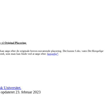
p til
Original Placering
:
kan søge efter de originale breves nuværende placering. Det kunne f.eks. være
Det Kongelige
otek
, som man kan finde ved at søge efter:
kongelig*
.
 opdateret 23. februar 2023