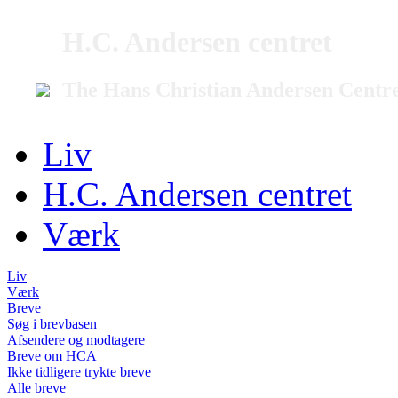
H.C. Andersen centret
The Hans Christian Andersen Centr
Liv
H.C. Andersen centret
Værk
Liv
Værk
Breve
Søg i brevbasen
Afsendere og modtagere
Breve om HCA
Ikke tidligere trykte breve
Alle breve