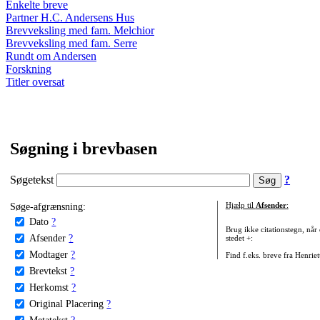
Enkelte breve
Partner H.C. Andersens Hus
Brevveksling med fam. Melchior
Brevveksling med fam. Serre
Rundt om Andersen
Forskning
Titler oversat
Søgning i brevbasen
Søgetekst
?
Søge-afgrænsning:
Hjælp til
Afsender
:
Dato
?
Brug ikke citationstegn, når
Afsender
?
stedet +:
Modtager
?
Find f.eks. breve fra Henrie
Brevtekst
?
Herkomst
?
Original Placering
?
Metatekst
?