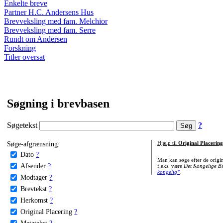
Enkelte breve
Partner H.C. Andersens Hus
Brevveksling med fam. Melchior
Brevveksling med fam. Serre
Rundt om Andersen
Forskning
Titler oversat
Søgning i brevbasen
Søgetekst
?
Søge-afgrænsning:
Hjælp til
Original Placering
Dato
?
Man kan søge efter de origi
Afsender
?
f.eks. være
Det Kongelige Bi
kongelig*
.
Modtager
?
Brevtekst
?
Herkomst
?
Original Placering
?
Metatekst
?