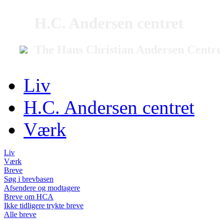
H.C. Andersen centret
The Hans Christian Andersen Centr
Liv
H.C. Andersen centret
Værk
Liv
Værk
Breve
Søg i brevbasen
Afsendere og modtagere
Breve om HCA
Ikke tidligere trykte breve
Alle breve