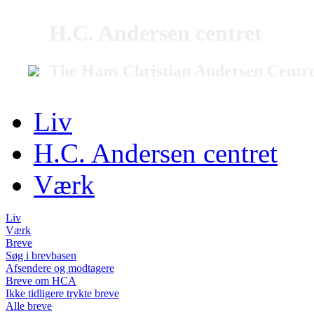
H.C. Andersen centret
The Hans Christian Andersen Centr
Liv
H.C. Andersen centret
Værk
Liv
Værk
Breve
Søg i brevbasen
Afsendere og modtagere
Breve om HCA
Ikke tidligere trykte breve
Alle breve