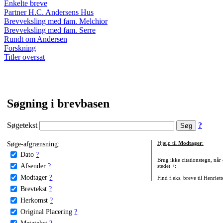
Enkelte breve
Partner H.C. Andersens Hus
Brevveksling med fam. Melchior
Brevveksling med fam. Serre
Rundt om Andersen
Forskning
Titler oversat
Søgning i brevbasen
Søgetekst
?
Søge-afgrænsning:
Hjælp til
Modtager
:
Dato
?
Brug ikke citationstegn, når
Afsender
?
stedet +:
Modtager
?
Find f.eks. breve til Henriet
Brevtekst
?
Herkomst
?
Original Placering
?
Metatekst
?