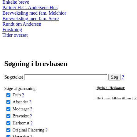
Enkelte breve
Partner H.C. Andersens Hus
Brevveksling med fam. Melchior
Brevveksling med fam. Serre
Rundt om Andersen
Forskning
Titler oversat
Søgning i brevbasen
Søgetekst
?
Søge-afgrænsning:
Hjælp til
Herkomst
:
Dato
?
Herkomst: kilden til den digi
Afsender
?
Modtager
?
Brevtekst
?
Herkomst
?
Original Placering
?
Metatekst
?