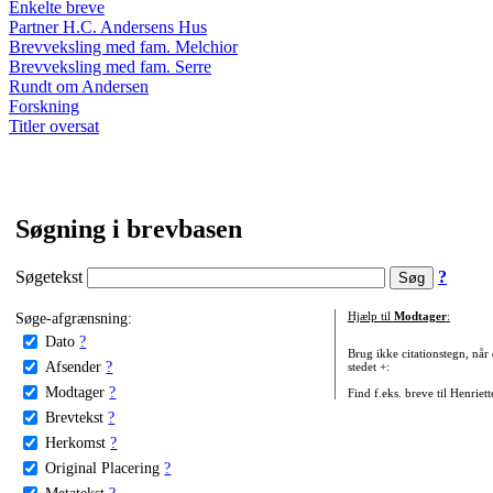
Enkelte breve
Partner H.C. Andersens Hus
Brevveksling med fam. Melchior
Brevveksling med fam. Serre
Rundt om Andersen
Forskning
Titler oversat
Søgning i brevbasen
Søgetekst
?
Søge-afgrænsning:
Hjælp til
Modtager
:
Dato
?
Brug ikke citationstegn, når
Afsender
?
stedet +:
Modtager
?
Find f.eks. breve til Henriet
Brevtekst
?
Herkomst
?
Original Placering
?
Metatekst
?