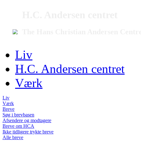
H.C. Andersen centret
The Hans Christian Andersen Centr
Liv
H.C. Andersen centret
Værk
Liv
Værk
Breve
Søg i brevbasen
Afsendere og modtagere
Breve om HCA
Ikke tidligere trykte breve
Alle breve