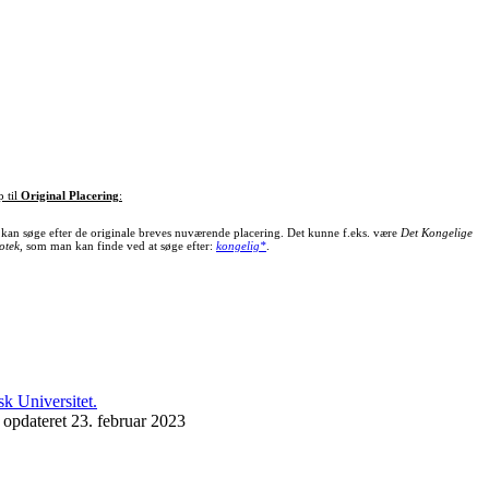
p til
Original Placering
:
kan søge efter de originale breves nuværende placering. Det kunne f.eks. være
Det Kongelige
otek
, som man kan finde ved at søge efter:
kongelig*
.
 opdateret 23. februar 2023