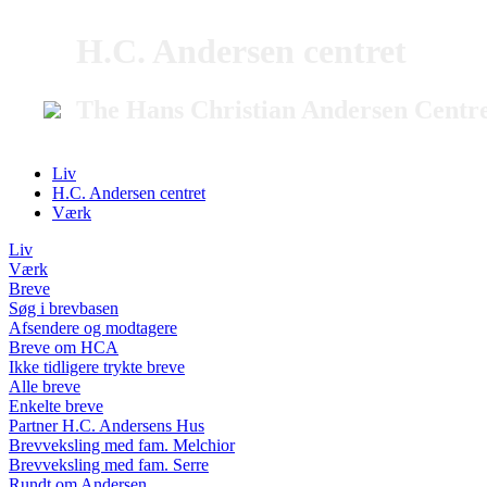
H.C. Andersen centret
The Hans Christian Andersen Centr
Liv
H.C. Andersen centret
Værk
Liv
Værk
Breve
Søg i brevbasen
Afsendere og modtagere
Breve om HCA
Ikke tidligere trykte breve
Alle breve
Enkelte breve
Partner H.C. Andersens Hus
Brevveksling med fam. Melchior
Brevveksling med fam. Serre
Rundt om Andersen