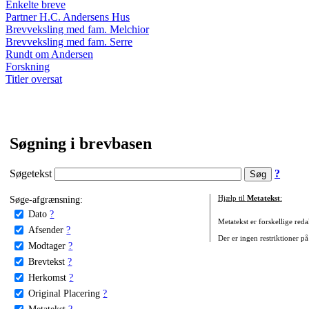
Enkelte breve
Partner H.C. Andersens Hus
Brevveksling med fam. Melchior
Brevveksling med fam. Serre
Rundt om Andersen
Forskning
Titler oversat
Søgning i brevbasen
Søgetekst
?
Søge-afgrænsning:
Hjælp til
Metatekst
:
Dato
?
Metatekst er forskellige reda
Afsender
?
Der er ingen restriktioner på
Modtager
?
Brevtekst
?
Herkomst
?
Original Placering
?
Metatekst
?