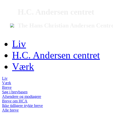
H.C. Andersen centret
The Hans Christian Andersen Centr
Liv
H.C. Andersen centret
Værk
Liv
Værk
Breve
Søg i brevbasen
Afsendere og modtagere
Breve om HCA
Ikke tidligere trykte breve
Alle breve