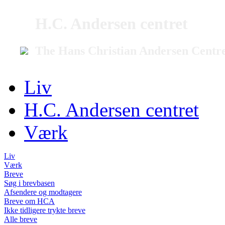
H.C. Andersen centret
The Hans Christian Andersen Centr
Liv
H.C. Andersen centret
Værk
Liv
Værk
Breve
Søg i brevbasen
Afsendere og modtagere
Breve om HCA
Ikke tidligere trykte breve
Alle breve