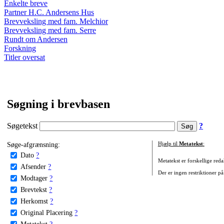
Enkelte breve
Partner H.C. Andersens Hus
Brevveksling med fam. Melchior
Brevveksling med fam. Serre
Rundt om Andersen
Forskning
Titler oversat
Søgning i brevbasen
Søgetekst
?
Søge-afgrænsning:
Hjælp til
Metatekst
:
Dato
?
Metatekst er forskellige reda
Afsender
?
Der er ingen restriktioner på
Modtager
?
Brevtekst
?
Herkomst
?
Original Placering
?
Metatekst
?